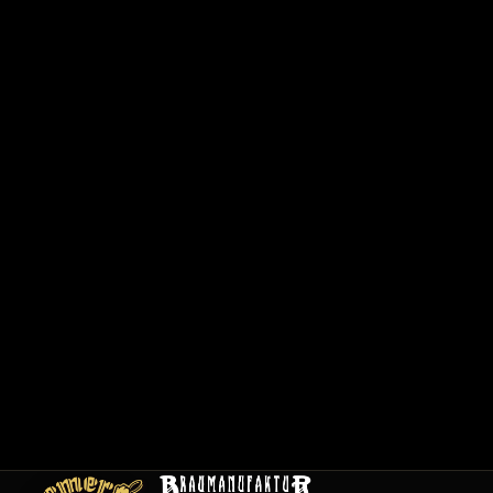
6
2
0
1
/
1
2
0
0
1
C
a
r
t
e
E
m
pl
oi
s