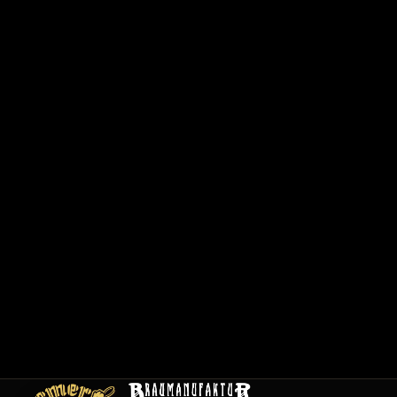
6
2
0
1
/
1
2
0
0
1
C
a
r
t
e
E
m
pl
oi
s