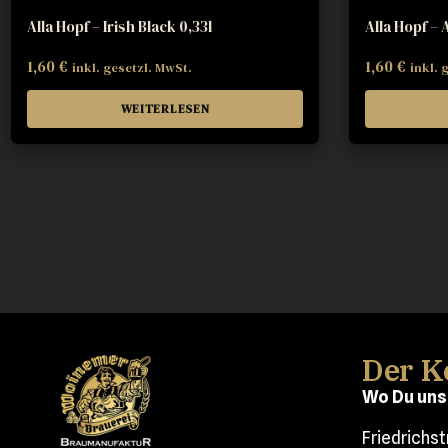
Alla Hopf – Irish Black 0,33l
Alla Hopf – 
1,60
€
1,60
€
inkl. gesetzl. MwSt.
inkl. 
WEITERLESEN
Der K
Wo Du uns
Friedrichs