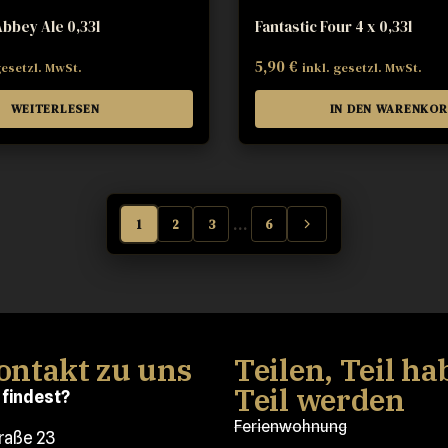
Abbey Ale 0,33l
Fantastic Four 4 x 0,33l
5,90
€
gesetzl. MwSt.
inkl. gesetzl. MwSt.
WEITERLESEN
IN DEN WARENKO
…
1
2
3
6
ontakt zu uns
Teilen, Teil ha
Teil werden
 findest?
Ferienwohnung
traße 23