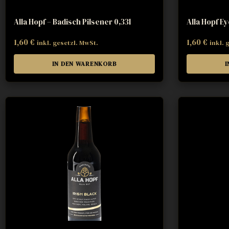
Alla Hopf – Badisch Pilsener 0,33l
Alla Hopf Ey
1,60
€
1,60
€
inkl. gesetzl. MwSt.
inkl. 
IN DEN WARENKORB
I