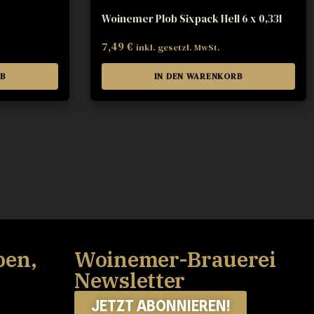
Woinemer Plob Sixpack Hell 6 x 0,33l
7,49
€
inkl. gesetzl. MwSt.
RB
IN DEN WARENKORB
ben,
Woinemer-Brauerei
Newsletter
JETZT ABONNIEREN!