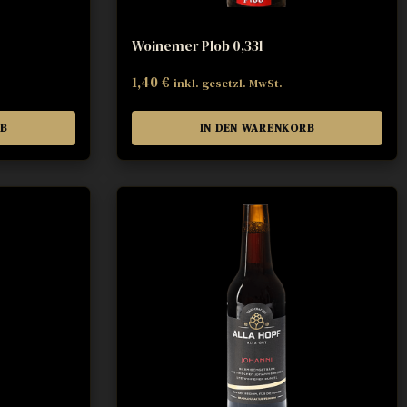
Woinemer Plob 0,33l
1,40
€
inkl. gesetzl. MwSt.
RB
IN DEN WARENKORB