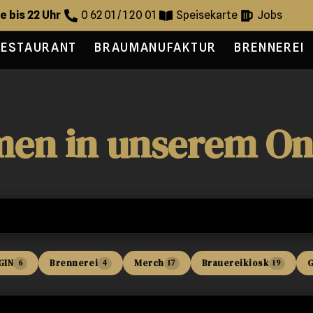
e bis 22 Uhr
0 62 01 / 1 20 01
Speisekarte
Jobs
RESTAURANT
BRAUMANUFAKTUR
BRENNEREI
en in unserem On
GIN
Brennerei
Merch
Brauereikiosk
G
6
4
17
19