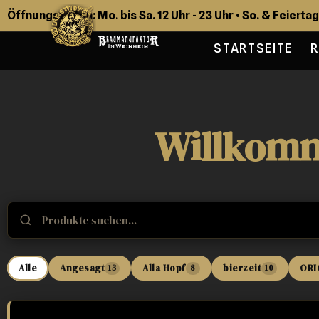
Öffnungszeiten: Mo. bis Sa. 12 Uhr - 23 Uhr • So. & Feiertag
STARTSEITE
Willkomm
Alle
Angesagt
Alla Hopf
bierzeit
ORI
13
8
10