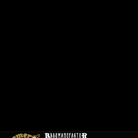
6
2
0
1
/
1
2
0
0
1
C
a
r
t
e
E
m
pl
oi
s