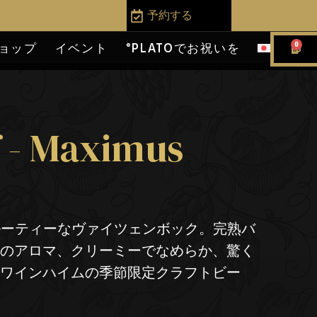
予約する
0
ョップ
イベント
°PLATOでお祝いを
f - Maximus
ズのフルーティーなヴァイツェンボック。完熟バ
橘のアロマ、クリーミーでなめらか、驚く
。ワインハイムの季節限定クラフトビー