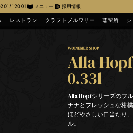
2 01 / 1 20 01
メニュー
採用情報
ム
レストラン
クラフトブルワリー
蒸留所
シ
WOINEMER SHOP
Alla Hop
0.33l
Alla Hopfシリー
ナナとフレッシュな柑
ほどやさしい口当たり
ル。