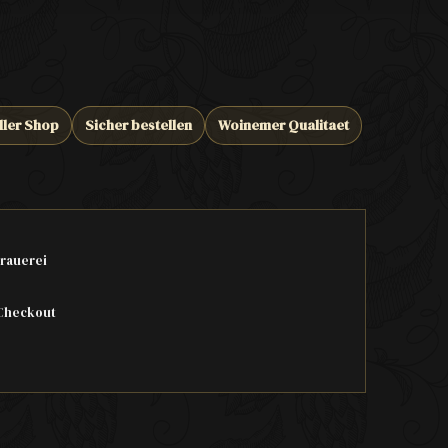
ller Shop
Sicher bestellen
Woinemer Qualitaet
rauerei
Checkout