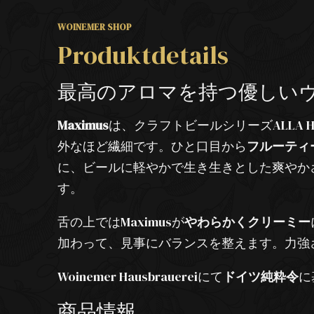
WOINEMER SHOP
Produktdetails
最高のアロマを持つ優しい
Maximus
は、クラフトビールシリーズALLA
外なほど繊細です。ひと口目から
フルーティ
に、ビールに軽やかで生き生きとした爽やか
す。
舌の上ではMaximusが
やわらかくクリーミー
加わって、見事にバランスを整えます。力強
Woinemer Hausbrauereiにて
ドイツ純粋令
に
商品情報