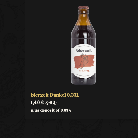
bierzeit Dunkel 0.33L
1,40
€
を含む。
plus deposit of
0,08
€