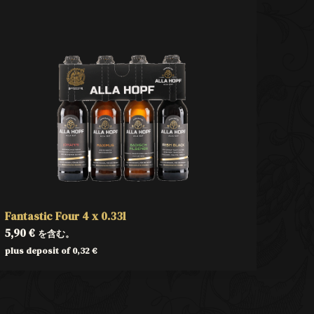
Fantastic Four 4 x 0.33l
5,90
€
を含む。
plus deposit of
0,32
€