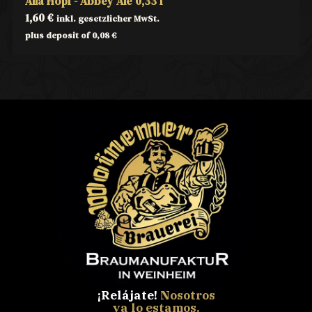
Alla Hopf - Abbey Ale 0,33 l
1,60
€
inkl. gesetzlicher MwSt.
plus deposit of
0,08
€
¡Relájate!
Nosotros
ya lo estamos.