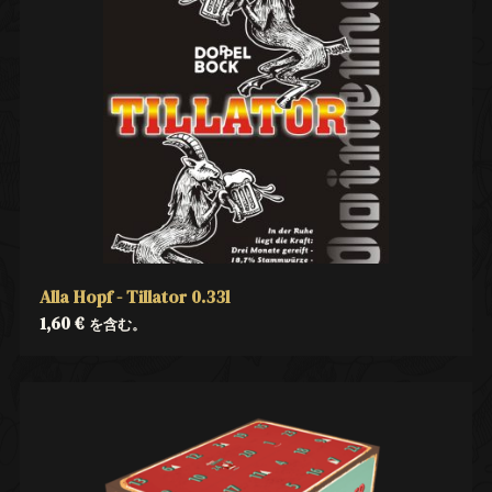
Alla Hopf - Tillator 0.33l
1,60
€
を含む。