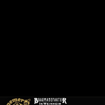
で
0
6
2
0
1
/
1
2
0
0
1
メ
ニ
ュ
ー
採
用
情
報