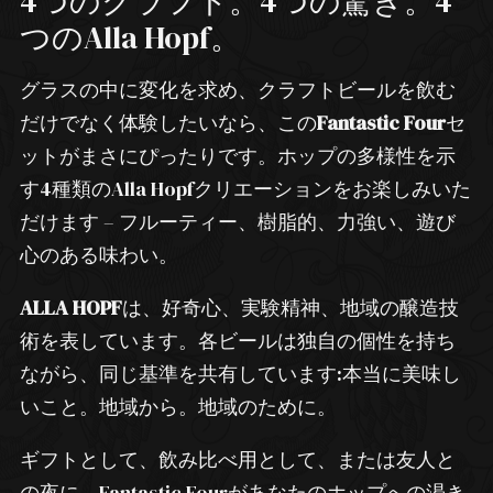
4つのクラフト。4つの驚き。4
つのAlla Hopf。
グラスの中に変化を求め、クラフトビールを飲む
だけでなく体験したいなら、この
Fantastic Four
セ
ットがまさにぴったりです。ホップの多様性を示
す4種類のAlla Hopfクリエーションをお楽しみいた
だけます – フルーティー、樹脂的、力強い、遊び
心のある味わい。
ALLA HOPF
は、好奇心、実験精神、地域の醸造技
術を表しています。各ビールは独自の個性を持ち
ながら、同じ基準を共有しています:本当に美味し
いこと。地域から。地域のために。
ギフトとして、飲み比べ用として、または友人と
の夜に – Fantastic Fourがあなたのホップへの渇き