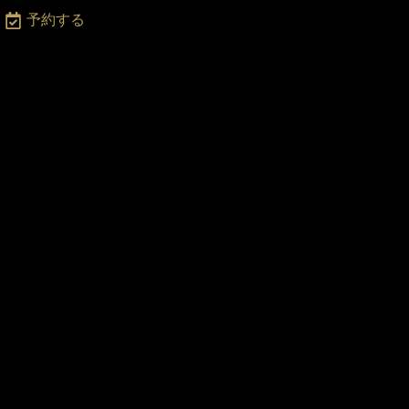
月
予約する
〜
土
2
:0
0
-
2
3:
0
0
・
日
・
祝
日
2
2:
0
0
ま