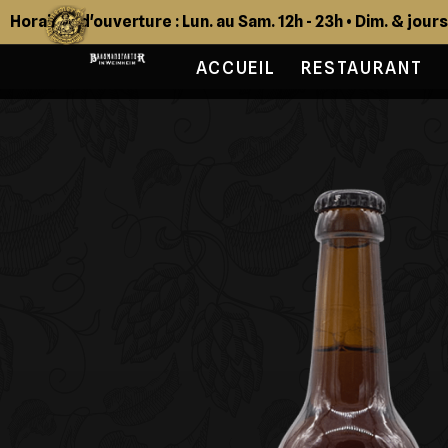
Horaires d'ouverture : Lun. au Sam. 12h - 23h • Dim. & jour
ACCUEIL
RESTAURANT