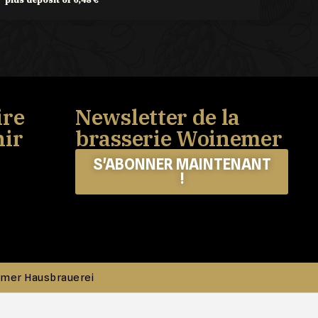
ire
Newsletter de la
nir
brasserie Woinemer
S'ABONNER MAINTENANT
!
emer Hausbrauerei