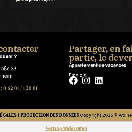
contacter
Partager, en fa
partie, le deve
ouver ?
Appartement de vacances
traße 23
Emplois
nheim
0 62 01 / 1 20 01
:
LÉGALES
PROTECTION DES DONNÉES
|
Copyright 2026 © Woin
Vertrag widerrufen