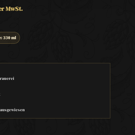
her MwSt.
e: 330 ml
rauerei
t
t ausgewiesen