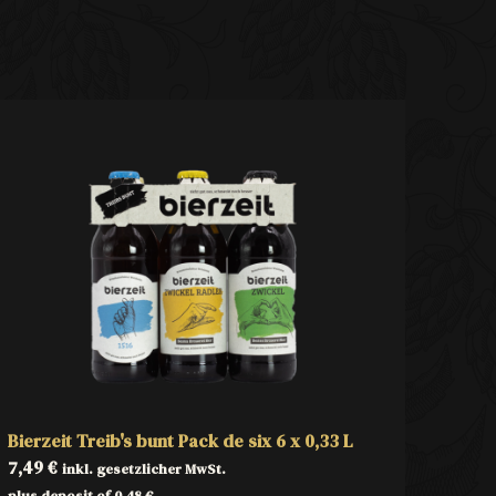
Bierzeit Treib's bunt Pack de six 6 x 0,33 L
7,49
€
inkl. gesetzlicher MwSt.
plus deposit of
0,48
€