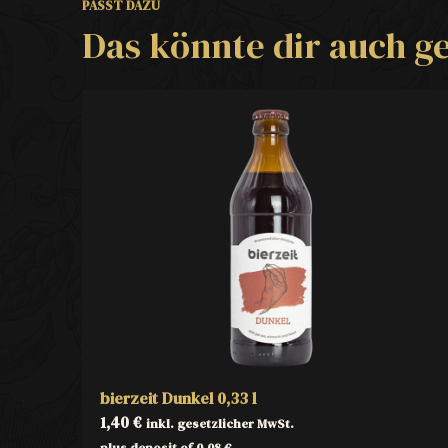
PASST DAZU
Das könnte dir auch ge
bierzeit Dunkel 0,33 l
1,40
€
inkl. gesetzlicher MwSt.
plus deposit of
0,08
€