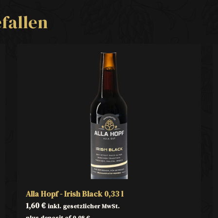
fallen
Alla Hopf - Irish Black 0,33 l
1,60
€
inkl. gesetzlicher MwSt.
plus deposit of
0,08
€