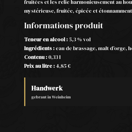
fruitées et les relie harmonieusement au houb
mystérieuse, fruitée, épicée et étonnamment
Informations produit
Teneur en alcool :
5,3 % vol
Ingrédients :
eau de brassage, malt d’orge, h
Contenu :
0,33 l
Prix au litre :
4,85 €
Handwerk
gebraut in Weinheim