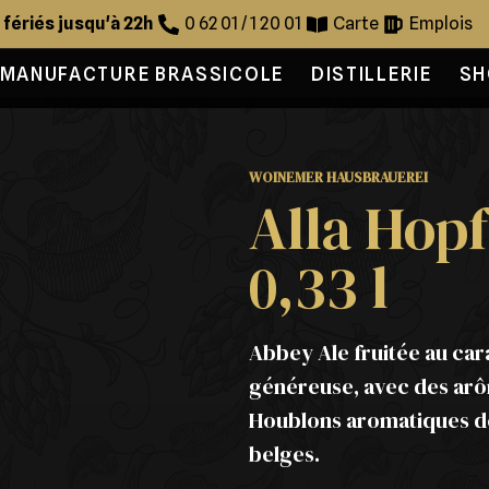
s fériés jusqu'à 22h
0 62 01 / 1 20 01
Carte
Emplois
MANUFACTURE BRASSICOLE
DISTILLERIE
SH
WOINEMER HAUSBRAUEREI
Alla Hopf
0,33 l
Abbey Ale fruitée au car
généreuse, avec des arô
Houblons aromatiques de
belges.