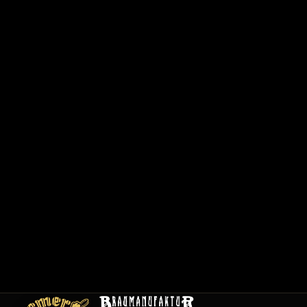
6
2
0
1
/
1
2
0
0
1
C
a
r
t
e
E
m
pl
oi
s