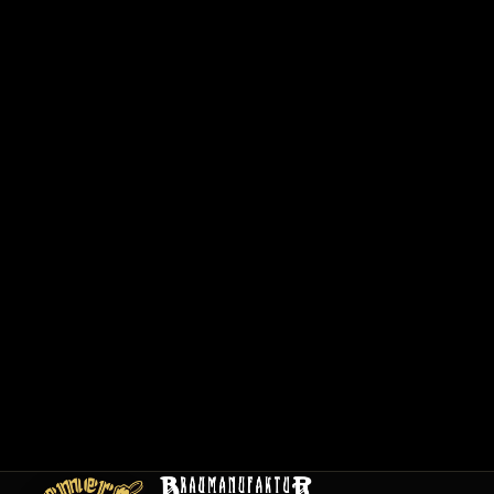
6
2
0
1
/
1
2
0
0
1
C
a
r
t
e
E
m
pl
oi
s