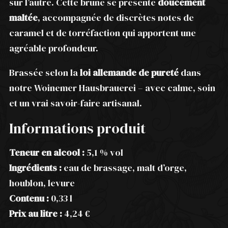
sur l’autre. Cette brune se présente
doucement
maltée
, accompagnée de discrètes notes de
caramel et de torréfaction qui apportent une
agréable profondeur.
Brassée selon la
loi allemande de pureté
dans
notre Woinemer Hausbrauerei – avec calme, soin
et un vrai savoir-faire artisanal.
Informations produit
Teneur en alcool :
5,1 % vol
Ingrédients :
eau de brassage, malt d’orge,
houblon, levure
Contenu :
0,33 l
Prix au litre :
4,24 €