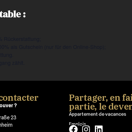
table :
% Rückerstattung;
00% als Gutschein (nur für den Online-Shop);
ttung.
gang zählt.
contacter
Partager, en fa
partie, le deve
ouver ?
Appartement de vacances
traße 23
Emplois
nheim