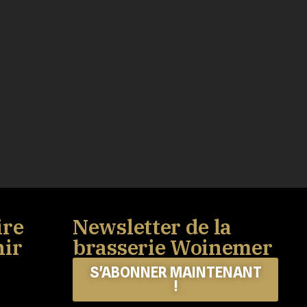
ire
Newsletter de la
nir
brasserie Woinemer
S'ABONNER MAINTENANT
!