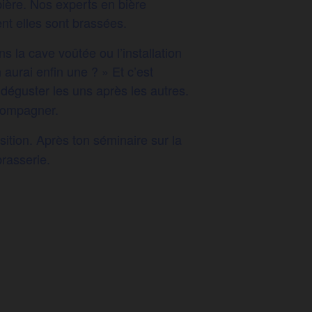
ière. Nos experts en bière
ent elles sont brassées.
s la cave voûtée ou l’installation
aurai enfin une ? » Et c’est
déguster les uns après les autres.
ccompagner.
sition. Après ton séminaire sur la
brasserie.