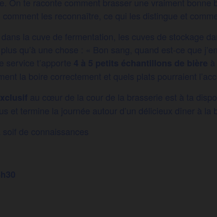
he. On te raconte comment brasser une vraiment bonne b
és, comment les reconnaître, ce qui les distingue et comm
, dans la cuve de fermentation, les cuves de stockage dan
 plus qu’à une chose : « Bon sang, quand est-ce que j’en 
e service t’apporte
à 
4 à 5 petits échantillons de bière
nt la boire correctement et quels plats pourraient l’a
au cœur de la cour de la brasserie est à ta dispo
xclusif
us et termine la journée autour d’un délicieux dîner à la 
a soif de connaissances
8h30