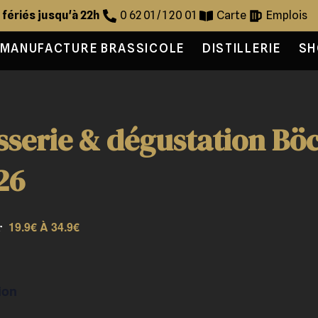
s fériés jusqu'à 22h
0 62 01 / 1 20 01
Carte
Emplois
MANUFACTURE BRASSICOLE
DISTILLERIE
SH
asserie & dégustation Bö
26
19.9€ À 34.9€
r
ion