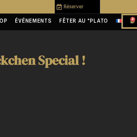
Réserver
0
OP
ÉVÉNEMENTS
FÊTER AU °PLATO
ckchen Special !