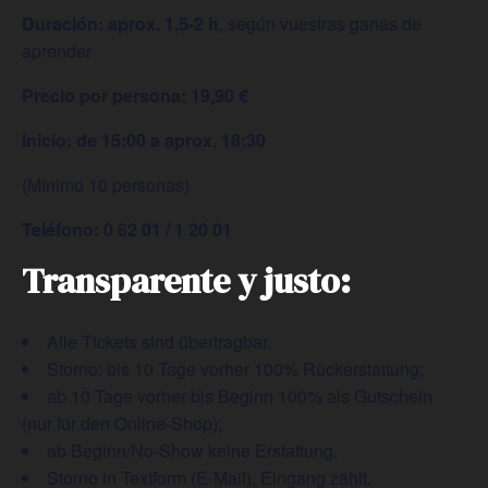
Duración: aprox. 1,5-2 h
, según vuestras ganas de
aprender
Precio por persona: 19,90 €
Inicio: de 15:00 a aprox. 18:30
(Mínimo 10 personas)
Teléfono: 0 62 01 / 1 20 01
Transparente y justo:
Alle Tickets sind übertragbar.
Storno: bis 10 Tage vorher 100% Rückerstattung;
ab 10 Tage vorher bis Beginn 100% als Gutschein
(nur für den Online-Shop);
⁠ab Beginn/No-Show keine Erstattung.
Storno in Textform (E-Mail), Eingang zählt.