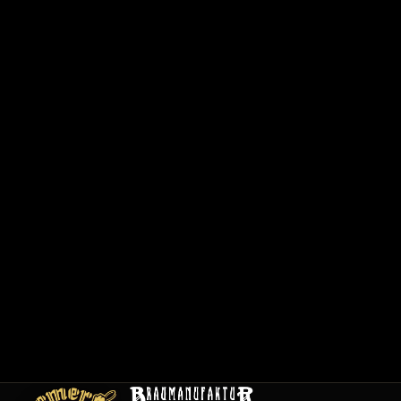
6
2
0
1
/
1
2
0
0
1
C
a
r
t
e
E
m
pl
oi
s