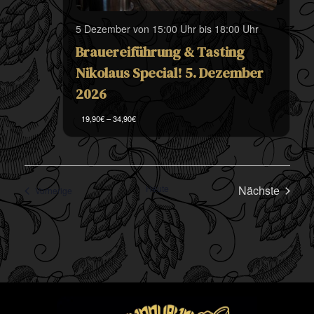
5 Dezember von 15:00 Uhr
bis
18:00 Uhr
Brauereiführung & Tasting
Nikolaus Special! 5. Dezember
2026
19,90€ – 34,90€
Verans
Heute
Nächste
Veranstaltungen
Vorherige