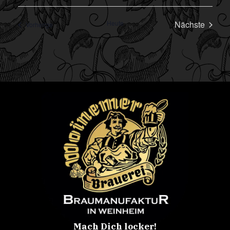
Verans
Heute
Nächste
Veranstaltungen
Vorherige
Mach Dich locker!