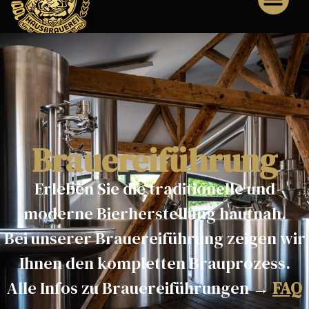
Brauereiführung
Erleben Sie die traditionelle und
moderne Bierherstellung hautnah.
Bei unserer Brauereiführung zeigen wir
Ihnen den kompletten Brauprozess.
Alle Infos zu Brauereiführungen →
FAQ