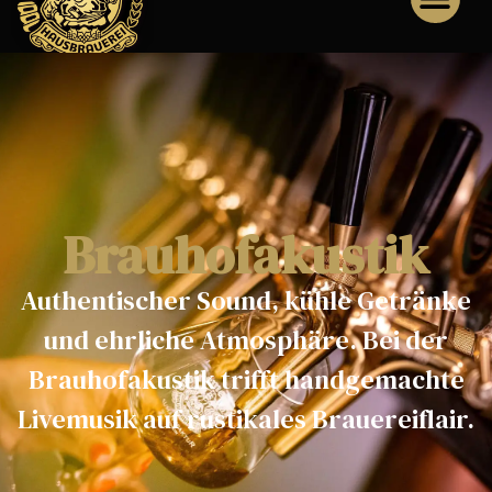
Brauhofakustik
Authentischer Sound, kühle Getränke
und ehrliche Atmosphäre. Bei der
Brauhofakustik trifft handgemachte
Livemusik auf rustikales Brauereiflair.