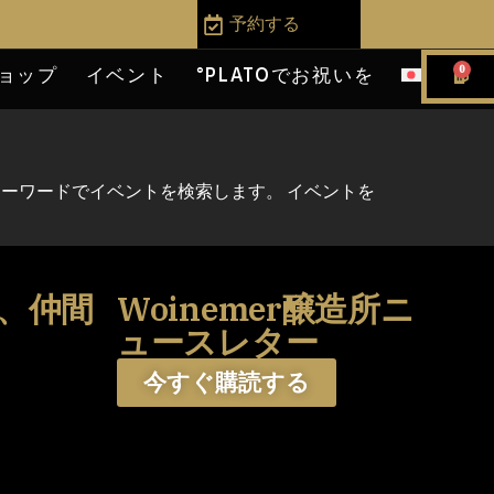
予約する
0
ョップ
イベント
°PLATOでお祝いを
。キーワードでイベントを検索します。 イベントを
、仲間
Woinemer醸造所ニ
う
ュースレター
今すぐ購読する