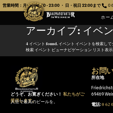
へ
営業時間：月〜土 12:00 - 23:00 ・ 日・祝日 22:00まで
0 6
ス
キ
ホー
ッ
アーカイブ:
イベ
プ
4 イベント found. イベント イベントを
検索 イベント ビューナビゲーション リスト表示 
お問
所在地
Friedrichs
どうぞ、お寛ぎください！
私たちがご
69469 Wei
提供します。
人生で最高のビールを。
0 62 0
電話: