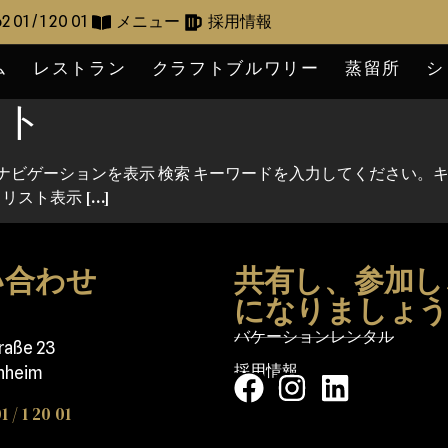
2 01 / 1 20 01
メニュー
採用情報
ム
レストラン
クラフトブルワリー
蒸留所
シ
ント
検索してナビゲーションを表示 検索 キーワードを入力してください
リスト表示 […]
い合わせ
共有し、参加し
になりましょ
バケーションレンタル
traße 23
採用情報
nheim
1 / 1 20 01