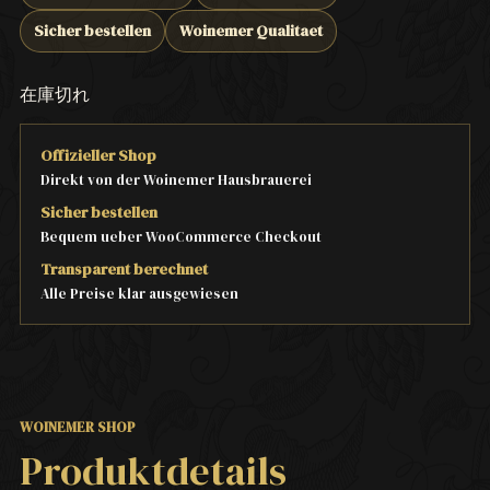
Sicher bestellen
Woinemer Qualitaet
在庫切れ
Offizieller Shop
Direkt von der Woinemer Hausbrauerei
Sicher bestellen
Bequem ueber WooCommerce Checkout
Transparent berechnet
Alle Preise klar ausgewiesen
WOINEMER SHOP
Produktdetails