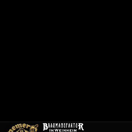
で
0
6
2
0
1
/
1
2
0
0
1
メ
ニ
ュ
ー
採
用
情
報