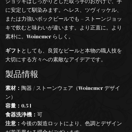
ジョッキはしっかりとした取っ手のおかげで、手
に安定して馴染みます。ヘレス、ツヴィッケル、
または力強いボックビールでも – ストーンジョッ
キで飲むと味わいが違います。より正直に。より
素朴に。Woinemer らしく。
ギフト
としても、良質なビールと本物の職人技を
大切にする方々への素敵なアイデアです。
製品情報
素材：
陶器 / ストーンウェア（Woinemer デザイ
ン）
容量：
0.5 l
食器洗浄機：
可
注意：
今後の製造ロットにより、色調とデザイン