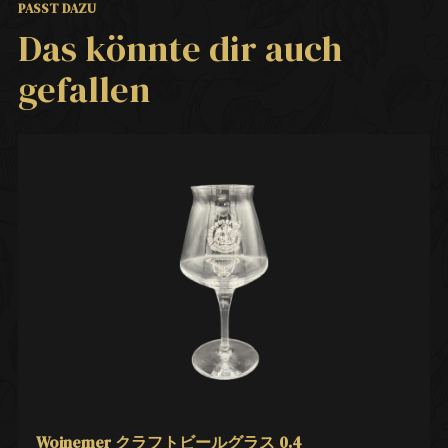
PASST DAZU
Das könnte dir auch
gefallen
Woinemer クラフトビールグラス 0.4