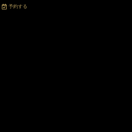
月
予約する
〜
土
2
:0
0
-
2
3:
0
0
・
日
・
祝
日
2
2:
0
0
ま