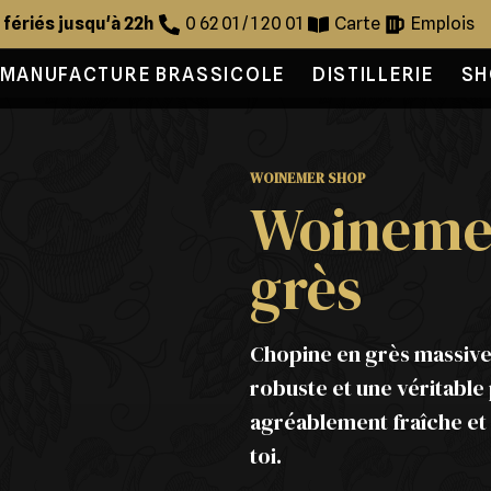
s fériés jusqu'à 22h
0 62 01 / 1 20 01
Carte
Emplois
MANUFACTURE BRASSICOLE
DISTILLERIE
SH
WOINEMER SHOP
Woineme
grès
Chopine en grès massive
robuste et une véritable 
agréablement fraîche et
toi.