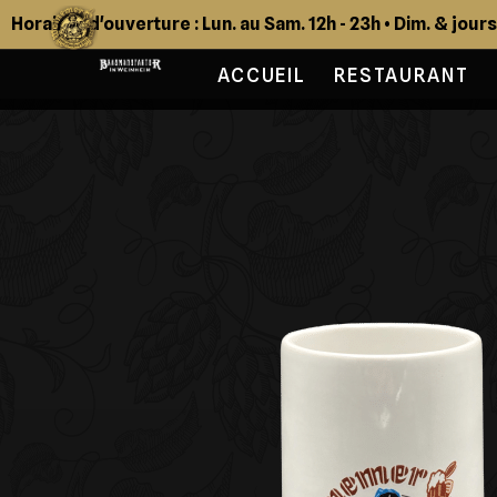
Horaires d'ouverture : Lun. au Sam. 12h - 23h • Dim. & jour
ACCUEIL
RESTAURANT