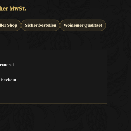
cher MwSt.
ller Shop
Sicher bestellen
Woinemer Qualitaet
rauerei
Checkout