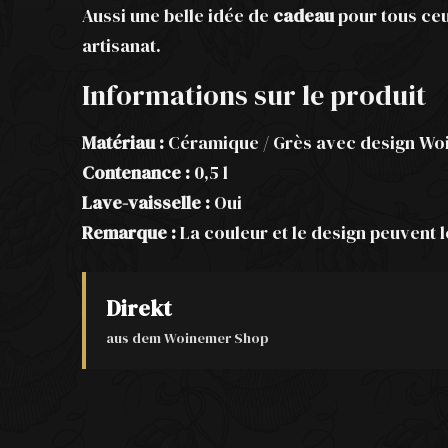
Aussi une belle idée de
cadeau
pour tous ceux
artisanat.
Informations sur le produit
Matériau :
Céramique / Grès avec design W
Contenance :
0,5 l
Lave-vaisselle :
Oui
Remarque :
La couleur et le design peuvent l
Direkt
aus dem Woinemer Shop