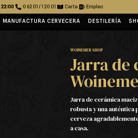
s 22:00
0 62 01 / 1 20 01
Carta
Empleo
MANUFACTURA CERVECERA
DESTILERÍA
SH
WOINEMER SHOP
Jarra de
Woineme
Jarra de cerámica maciz
robusta y una auténtica 
cerveza agradablemente f
a casa.