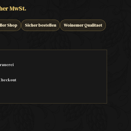
cher MwSt.
ller Shop
Sicher bestellen
Woinemer Qualitaet
rauerei
Checkout