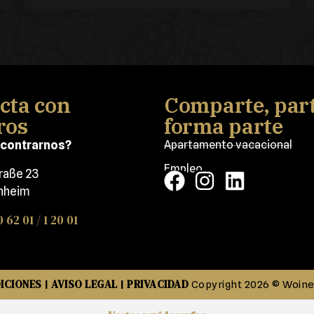
cta con
Comparte, part
ros
forma parte
contrarnos?
Apartamento vacacional
Empleo
traße 23
nheim
0 62 01 / 1 20 01
ICIONES
AVISO LEGAL
PRIVACIDAD
|
|
Copyright 2026 © Woin