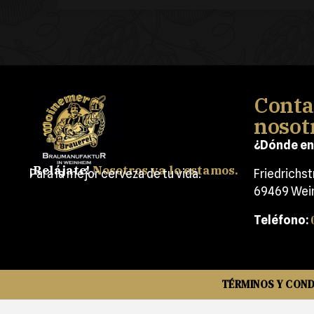
Conta
nosot
¿Dónde en
¡Relájate!
Nosotros ya lo estamos.
Para la mejor cerveza de tu vida.
Friedrichs
69469 Wei
Teléfono:
TÉRMINOS Y COND