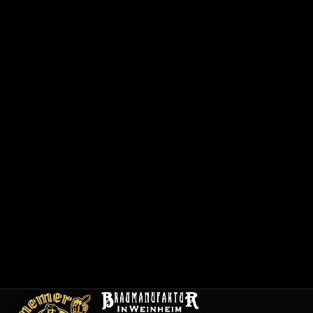
で
0
6
2
0
1
/
1
2
0
0
1
メ
ニ
ュ
ー
採
用
情
報