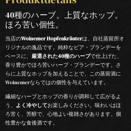
40種のハーブ。上質なホップ。
ほろ苦い個性。
当店の
Woinemer Hopfenkräuter
は、自社蒸留所オ
リジナルの逸品です。純粋なビア・ブランデーを
ベースに、
厳選された40種のハーブ
で仕上げた、
香り豊かでほろ苦いハーブ・ブランデーです。さ
らに上質なホップを加えることで、この蒸留酒に
Woinemerならではの個性を与えています。
繊細なハーブとホップの香りが調和して広がるよ
う、
よく冷やして
お楽しみください。味わいはほ
ろ苦く、芳醇で、心地よい複雑さがあります。個
性豊かな食後酒です。