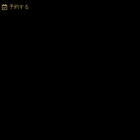
月
予約する
〜
土
2
:0
0
-
2
3:
0
0
・
日
・
祝
日
2
2:
0
0
ま