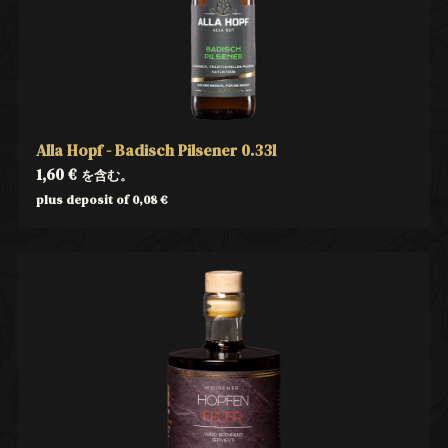
Alla Hopf - Badisch Pilsener 0.33l
1,60
€
を含む。
plus deposit of
0,08
€