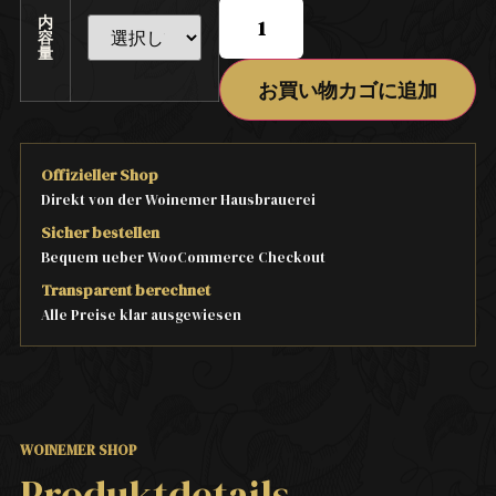
内
容
量
お買い物カゴに追加
Offizieller Shop
Direkt von der Woinemer Hausbrauerei
Sicher bestellen
Bequem ueber WooCommerce Checkout
Transparent berechnet
Alle Preise klar ausgewiesen
WOINEMER SHOP
Produktdetails