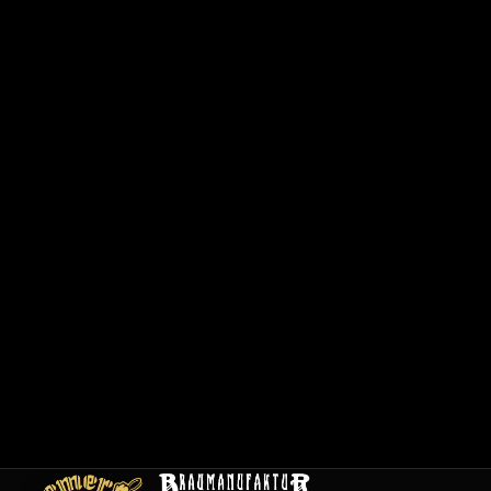
6
2
0
1
/
1
2
0
0
1
C
a
r
t
e
E
m
pl
oi
s