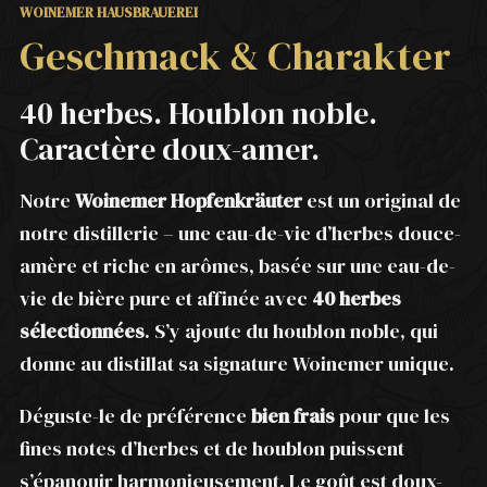
WOINEMER HAUSBRAUEREI
Geschmack & Charakter
40 herbes. Houblon noble.
Caractère doux-amer.
Notre
Woinemer Hopfenkräuter
est un original de
notre distillerie – une eau-de-vie d’herbes douce-
amère et riche en arômes, basée sur une eau-de-
vie de bière pure et affinée avec
40 herbes
sélectionnées
. S’y ajoute du houblon noble, qui
donne au distillat sa signature Woinemer unique.
Déguste-le de préférence
bien frais
pour que les
fines notes d’herbes et de houblon puissent
s’épanouir harmonieusement. Le goût est doux-