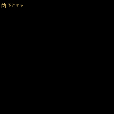
月
予約する
〜
土
2
:0
0
-
2
3:
0
0
・
日
・
祝
日
2
2:
0
0
ま