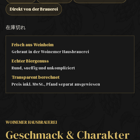
Direkt von der Brauerei
在庫切れ
Frisch aus Weinheim
Gebraut in der Woinemer Hausbrauerei
Echter Biergenuss
Rund, sueffig und unkompliziert
Transparent berechnet
Preis inkl. MwSt., Pfand separat ausgewiesen
WOINEMER HAUSBRAUEREI
Geschmack & Charakter