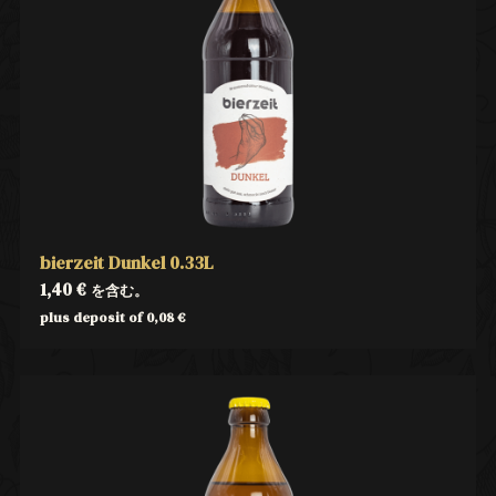
bierzeit Dunkel 0.33L
1,40
€
を含む。
plus deposit of
0,08
€