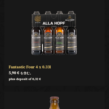
Fantastic Four 4 x 0.33l
5,90
€
を含む。
plus deposit of
0,32
€