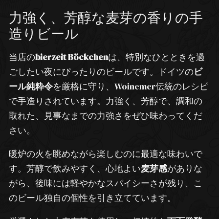
力強く、芳醇な麦芽の香りの手
造りビール
当店の
bierzeit Böckchen
は、特別なひとときを過
ごしたい夜にぴったりのビールです。ドイツの
ビ
ール純粋令
を厳格に守り、Woinemer伝統のレシピ
で手造りされています。力強く、芳醇で、調和の
取れた、見事なまでの力強さをぜひ味わってくだ
さい。
暖炉の火を眺めながら楽しむのに最適な味わいで
す。芳醇で飲みやすく、心地よい
麦芽感
がありな
がら、後味には軽やかなスパイシーさが残り、こ
のビール独自の個性を引き立てています。