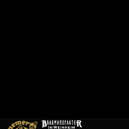
で
0
6
2
0
1
/
1
2
0
0
1
メ
ニ
ュ
ー
採
用
情
報