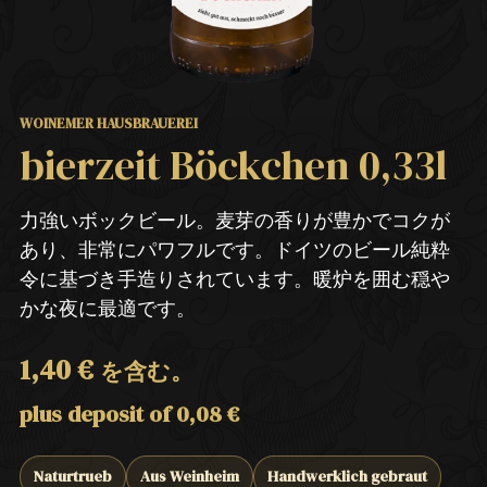
WOINEMER HAUSBRAUEREI
bierzeit Böckchen 0,33l
力強いボックビール。麦芽の香りが豊かでコクが
あり、非常にパワフルです。ドイツのビール純粋
令に基づき手造りされています。暖炉を囲む穏や
かな夜に最適です。
1,40
€
を含む。
plus deposit of
0,08
€
Naturtrueb
Aus Weinheim
Handwerklich gebraut