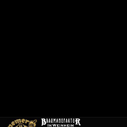
で
0
6
2
0
1
/
1
2
0
0
1
メ
ニ
ュ
ー
採
用
情
報