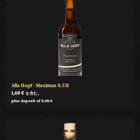
Alla Hopf - Maximus 0.33l
1,60
€
を含む。
plus deposit of
0,08
€