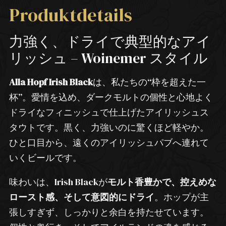
Produktdetails
力強く、ドライで典型的なアイ
リッシュ – Woinemer スタイル
Alla Hopf Irish Black
は、私たちの“枠を超えた一
杯”。愛情を込め、ダークモルトの個性と心地よく
ドライなフィニッシュで仕上げたアイリッシュス
タウトです。黒く、力強いのに驚くほど軽やか。
ひと口目から、遠くのアイリッシュパブへ連れて
いくビールです。
味わいは、Irish Blackが
モルト香豊かで、控えめな
ロースト感、そして意図的にドライ
。ホップが主
張しすぎず、しっかりと余白を持たせています。