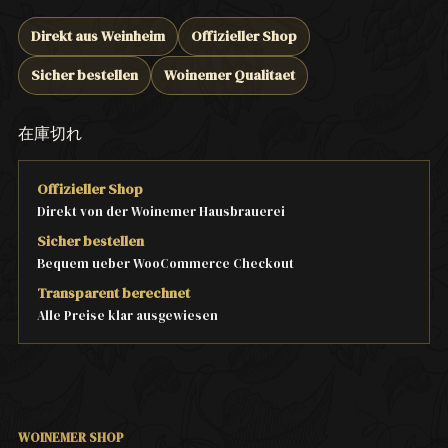
Direkt aus Weinheim
Offizieller Shop
Sicher bestellen
Woinemer Qualitaet
在庫切れ
Offizieller Shop
Direkt von der Woinemer Hausbrauerei
Sicher bestellen
Bequem ueber WooCommerce Checkout
Transparent berechnet
Alle Preise klar ausgewiesen
WOINEMER SHOP