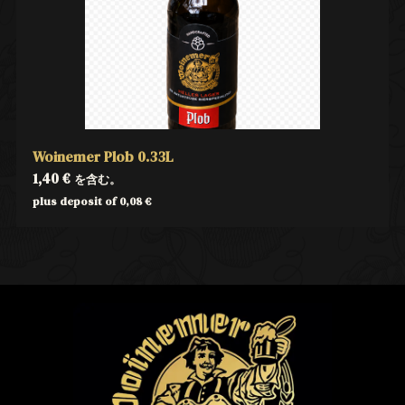
Woinemer Plob 0.33L
1,40
€
を含む。
plus deposit of
0,08
€