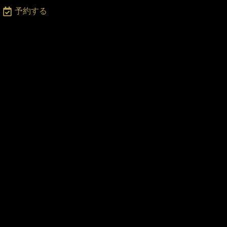
月
予約する
〜
土
2
:0
0
-
2
3:
0
0
・
日
・
祝
日
2
2:
0
0
ま