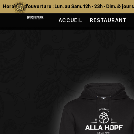
Horaires d'ouverture : Lun. au Sam. 12h - 23h • Dim. & jour
ACCUEIL
RESTAURANT