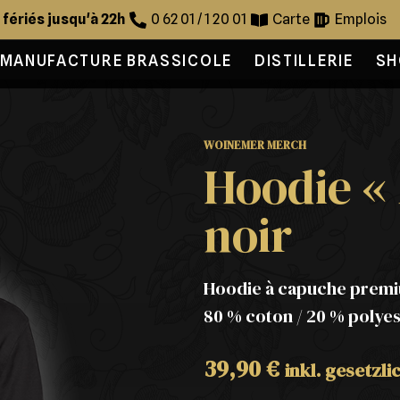
s fériés jusqu'à 22h
0 62 01 / 1 20 01
Carte
Emplois
MANUFACTURE BRASSICOLE
DISTILLERIE
SH
WOINEMER MERCH
Hoodie « 
noir
Hoodie à capuche premi
80 % coton / 20 % polyes
39,90
€
inkl. gesetzl