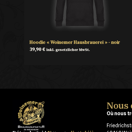
Hoodie « Woinemer Hausbrauerei » - noir
39,90
€
inkl. gesetzlicher MwSt.
Nous 
Où nous tr
Friedrichs