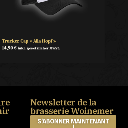
Trucker Cap « Alla Hopf »
14,90
€
inkl. gesetzlicher MwSt.
ire
Newsletter de la
nir
brasserie Woinemer
S'ABONNER MAINTENANT
!