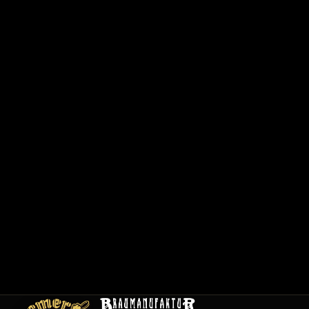
6
2
0
1
/
1
2
0
0
1
C
a
r
t
e
E
m
pl
oi
s