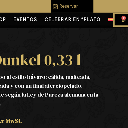
Reservar
0
OP
EVENTOS
CELEBRAR EN °PLATO
Dunkel 0,33 l
 al estilo bávaro: cálida, malteada,
da y con un final aterciopelado.
e según la Ley de Pureza alemana en la
.
her MwSt.