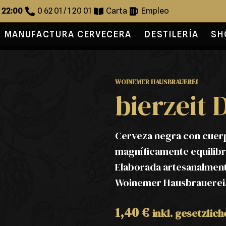
s 22:00
0 62 01 / 1 20 01
Carta
Empleo
MANUFACTURA CERVECERA
DESTILERÍA
SH
WOINEMER HAUSBRAUEREI
bierzeit 
Cerveza negra con cuerpo
magníficamente equilibra
Elaborada artesanalment
Woinemer Hausbrauerei
1,40
€
inkl. gesetzlic