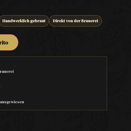
Handwerklich gebraut
Direkt von der Brauerei
rito
rauerei
t
t ausgewiesen