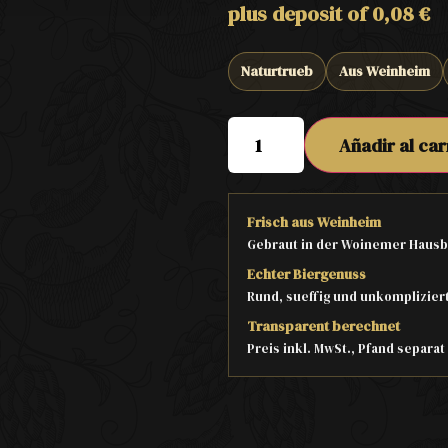
plus deposit of
0,08
€
Naturtrueb
Aus Weinheim
Añadir al car
Frisch aus Weinheim
Gebraut in der Woinemer Hausb
Echter Biergenuss
Rund, sueffig und unkomplizier
Transparent berechnet
Preis inkl. MwSt., Pfand separa