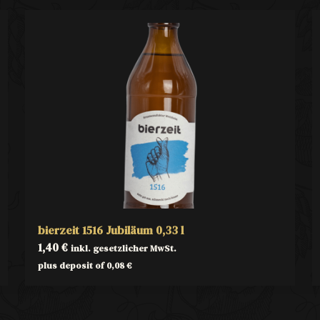
bierzeit 1516 Jubiläum 0,33 l
1,40
€
inkl. gesetzlicher MwSt.
plus deposit of
0,08
€