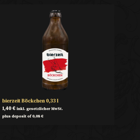
bierzeit Böckchen 0,33 l
1,40
€
inkl. gesetzlicher MwSt.
plus deposit of
0,08
€