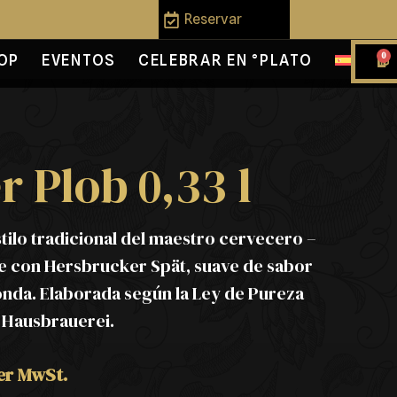
Reservar
0
OP
EVENTOS
CELEBRAR EN °PLATO
 Plob 0,33 l
estilo tradicional del maestro cervecero –
 con Hersbrucker Spät, suave de sabor
nda. Elaborada según la Ley de Pureza
 Hausbrauerei.
her MwSt.