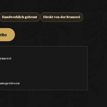
Handwerklich gebraut
Direkt von der Brauerei
rito
rauerei
t
t ausgewiesen