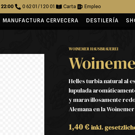
s 22:00
0 62 01 / 1 20 01
Carta
Empleo
MANUFACTURA CERVECERA
DESTILERÍA
SH
WOINEMER HAUSBRAUEREI
Woinemer
Helles turbia natural al 
lupulada aromáticamente
y maravillosamente redo
Alemana en la Woinemer
1,40
€
inkl. gesetzlic