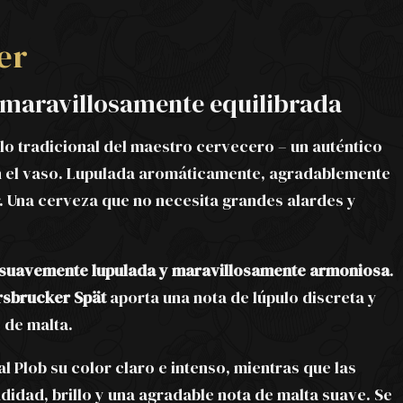
er
y maravillosamente equilibrada
ilo tradicional del maestro cervecero – un auténtico
 el vaso. Lupulada aromáticamente, agradablemente
 Una cerveza que no necesita grandes alardes y
 suavemente lupulada y maravillosamente armoniosa
.
rsbrucker Spät
aporta una nota de lúpulo discreta y
 de malta.
l Plob su color claro e intenso, mientras que las
idad, brillo y una agradable nota de malta suave. Se