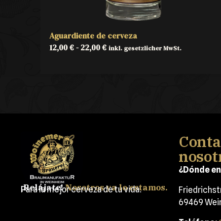
Aguardiente de cerveza
12,00
€
-
22,00
€
inkl. gesetzlicher MwSt.
Conta
nosot
¿Dónde en
¡Relájate!
Nosotros ya lo estamos.
Para la mejor cerveza de tu vida.
Friedrichs
69469 Wei