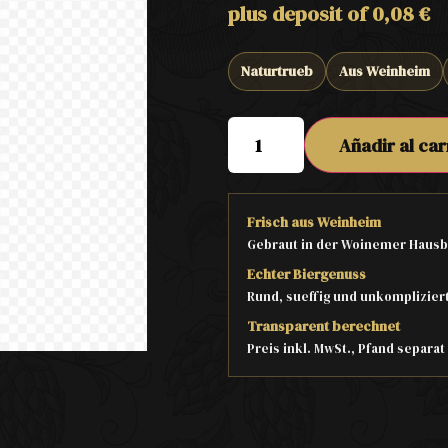
plus deposit of
0,08
€
Naturtrueb
Aus Weinheim
Añadir al car
Frisch aus Weinheim
Gebraut in der Woinemer Hausb
Echter Biergenuss
Rund, sueffig und unkomplizier
Transparent berechnet
Preis inkl. MwSt., Pfand separa