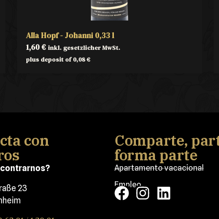
Alla Hopf - Johanni 0,33 l
1,60
€
inkl. gesetzlicher MwSt.
plus deposit of
0,08
€
cta con
Comparte, part
ros
forma parte
contrarnos?
Apartamento vacacional
Empleo
traße 23
nheim