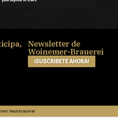
plus deposit of
0,48
€
icipa,
Newsletter de
Woinemer-Brauerei
¡SUSCRIBETE AHORA!
emer Hausbrauerei