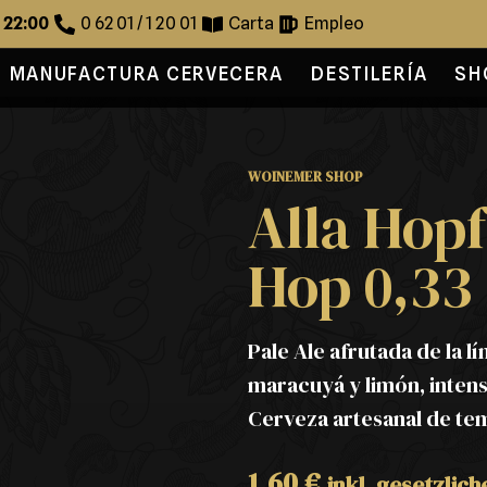
s 22:00
0 62 01 / 1 20 01
Carta
Empleo
MANUFACTURA CERVECERA
DESTILERÍA
SH
WOINEMER SHOP
Alla Hopf
Hop 0,33
Pale Ale afrutada de la l
maracuyá y limón, inten
Cerveza artesanal de t
1,60
€
inkl. gesetzlic