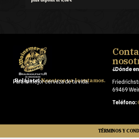
plus deposit of
0,08
€
Conta
nosot
¿Dónde en
¡Relájate!
Nosotros ya lo estamos.
Para la mejor cerveza de tu vida.
Friedrichs
69469 Wei
Teléfono:
TÉRMINOS Y COND