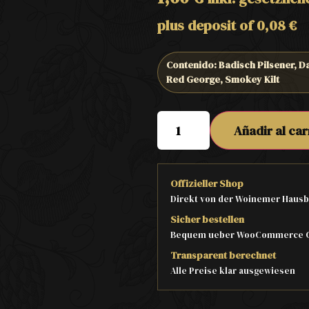
plus deposit of
0,08
€
Contenido: Badisch Pilsener, Da
Red George, Smokey Kilt
Añadir al car
Offizieller Shop
Direkt von der Woinemer Hausb
Sicher bestellen
Bequem ueber WooCommerce 
Transparent berechnet
Alle Preise klar ausgewiesen