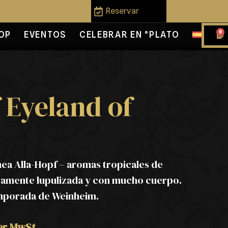
Reservar
0
OP
EVENTOS
CELEBRAR EN °PLATO
 Eyeland of
ínea Alla-Hopf – aromas tropicales de
samente lupulizada y con mucho cuerpo.
emporada de Weinheim.
her MwSt.