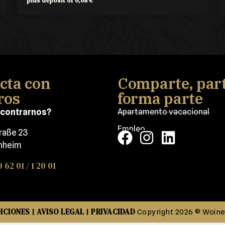
plus deposit of
0,08
€
cta con
Comparte, part
ros
forma parte
contrarnos?
Apartamento vacacional
Empleo
traße 23
nheim
0 62 01 / 1 20 01
ICIONES
AVISO LEGAL
PRIVACIDAD
|
|
Copyright 2026 © Woin