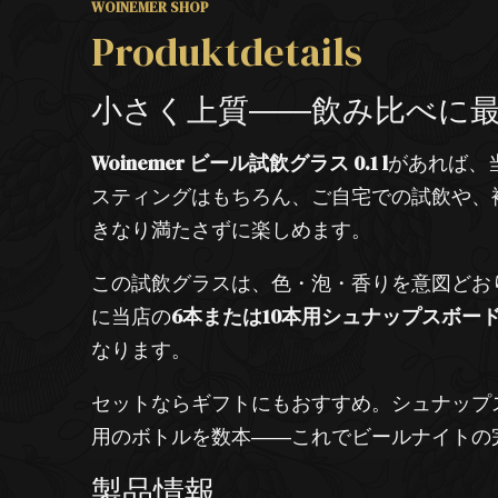
WOINEMER SHOP
Produktdetails
小さく上質――飲み比べに
Woinemer ビール試飲グラス 0.1 l
があれば、
スティングはもちろん、ご自宅での試飲や、
きなり満たさずに楽しめます。
この試飲グラスは、色・泡・香りを意図どお
に当店の
6本または10本用シュナップスボー
なります。
セットならギフトにもおすすめ。シュナップ
用のボトルを数本――これでビールナイトの
製品情報