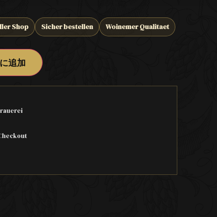
ller Shop
Sicher bestellen
Woinemer Qualitaet
に追加
rauerei
Checkout