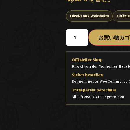
Direkt aus Weinheim
Offizie
お買い物カゴ
Offizieller Shop
Direkt von der Woinemer Hausb
Sicher bestellen
Bequem ueber WooCommerce 
Transparent berechnet
Alle Preise klar ausgewiesen