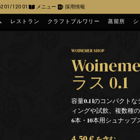
2 01 / 1 20 01
メニュー
採用情報
ム
レストラン
クラフトブルワリー
蒸留所
シ
WOINEMER SHOP
Woine
ラス 0.1
容量0.1 lのコンパク
ィングや試飲、複数種の飲
6本・10本用シュナッ
4,50
€
を含む。