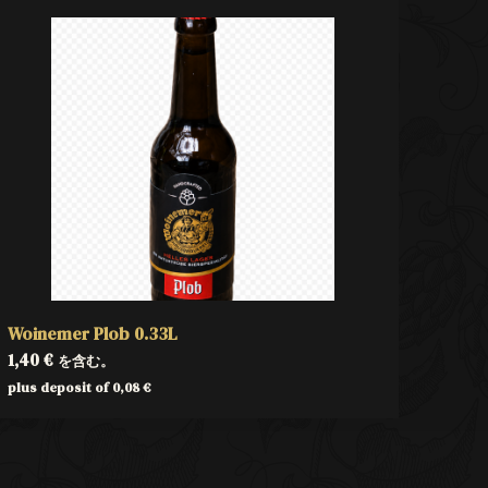
Woinemer Plob 0.33L
1,40
€
を含む。
plus deposit of
0,08
€