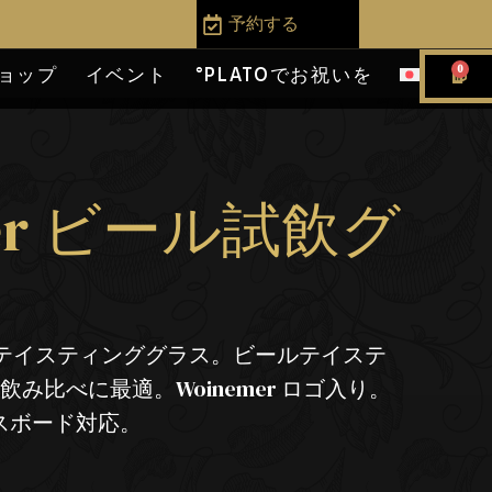
予約する
0
ョップ
イベント
°PLATOでお祝いを
mer ビール試飲グ
トなテイスティンググラス。ビールテイステ
み比べに最適。Woinemer ロゴ入り。
プスボード対応。