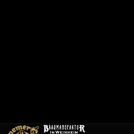
で
0
6
2
0
1
/
1
2
0
0
1
メ
ニ
ュ
ー
採
用
情
報