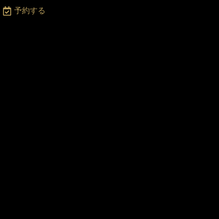
月
予約する
〜
土
2
:0
0
-
2
3:
0
0
・
日
・
祝
日
2
2:
0
0
ま