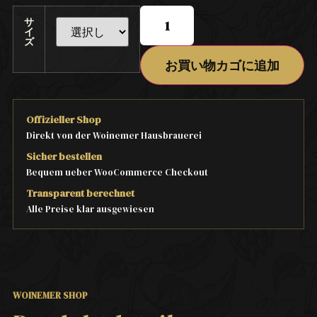
サ
イ
ズ
お買い物カゴに追加
Offizieller Shop
Direkt von der Woinemer Hausbrauerei
Sicher bestellen
Bequem ueber WooCommerce Checkout
Transparent berechnet
Alle Preise klar ausgewiesen
WOINEMER SHOP