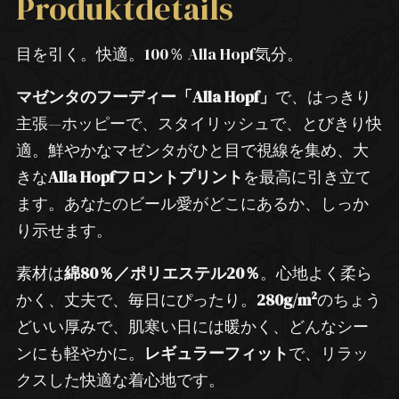
Produktdetails
目を引く。快適。100％ Alla Hopf気分。
マゼンタのフーディー「Alla Hopf」
で、はっきり
主張—ホッピーで、スタイリッシュで、とびきり快
適。鮮やかなマゼンタがひと目で視線を集め、大
きな
Alla Hopfフロントプリント
を最高に引き立て
ます。あなたのビール愛がどこにあるか、しっか
り示せます。
素材は
綿80％／ポリエステル20％
。心地よく柔ら
かく、丈夫で、毎日にぴったり。
280g/m²
のちょう
どいい厚みで、肌寒い日には暖かく、どんなシー
ンにも軽やかに。
レギュラーフィット
で、リラッ
クスした快適な着心地です。