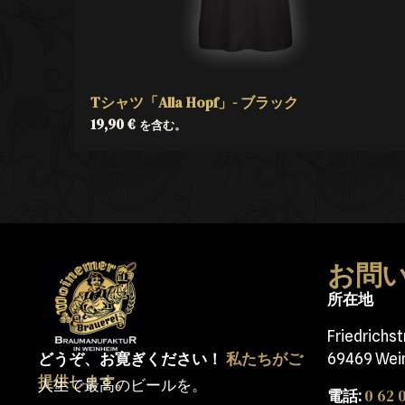
Tシャツ「Alla Hopf」- ブラック
19,90
€
を含む。
お問
所在地
Friedrichs
どうぞ、お寛ぎください！
私たちがご
69469 Wei
提供します。
人生で最高のビールを。
0 62 0
電話: