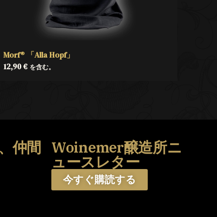
Morf® 「Alla Hopf」
12,90
€
を含む。
、仲間
Woinemer醸造所ニ
う
ュースレター
今すぐ購読する