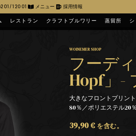
2 01 / 1 20 01
メニュー
採用情報
ム
レストラン
クラフトブルワリー
蒸留所
シ
WOINEMER SHOP
フーディー
Hopf」
大きなフロントプリン
80％／ポリエステル20％
39,90
€
を含む。