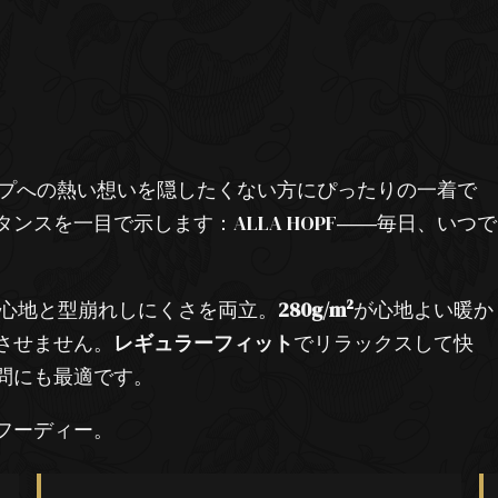
プへの熱い想いを隠したくない方にぴったりの一着で
ンスを一目で示します：ALLA HOPF――毎日、いつで
心地と型崩れしにくさを両立。
280g/m²
が心地よい暖か
させません。
レギュラーフィット
でリラックスして快
問にも最適です。
フーディー。