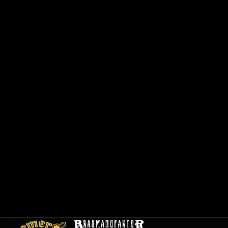
6
2
0
1
/
1
2
0
0
1
C
a
r
t
e
E
m
pl
oi
s