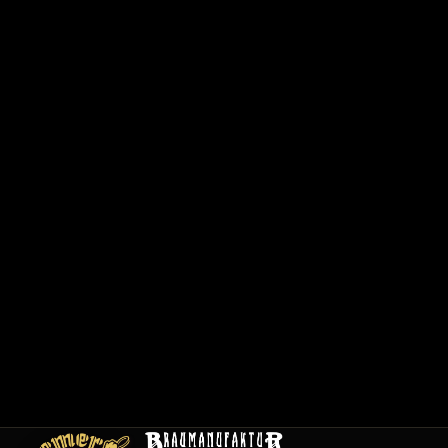
6
2
0
1
/
1
2
0
0
1
C
a
r
t
e
E
m
pl
oi
s