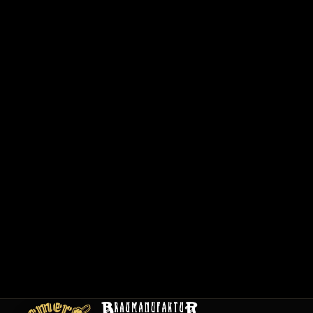
6
2
0
1
/
1
2
0
0
1
C
a
r
t
e
E
m
pl
oi
s