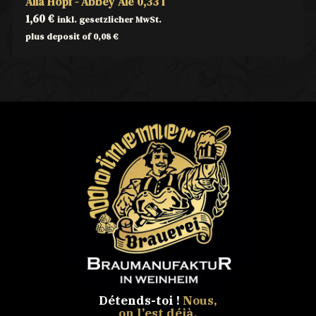
Alla Hopf - Abbey Ale 0,33 l
1,60
€
inkl. gesetzlicher MwSt.
plus deposit of
0,08
€
Détends-toi !
Nous,
on l’est déjà.