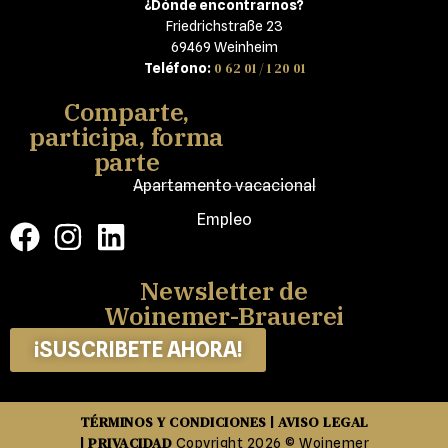
¿Dónde encontrarnos?
Friedrichstraße 23
69469 Weinheim
0 62 01 / 1 20 01
Teléfono:
Comparte,
participa, forma
parte
Apartamento vacacional
Empleo
Newsletter de
Woinemer-Brauerei
¡SUSCRIBETE AHORA!
TÉRMINOS Y CONDICIONES
AVISO LEGAL
|
PRIVACIDAD
|
Copyright 2026 © Woinemer