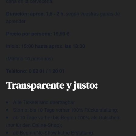
cena en la cervecería.
Duración: aprox. 1,5 - 2 h
, según vuestras ganas de
aprender
Precio por persona: 19,90 €
Inicio: 15:00 hasta aprox. las 18:30
(Mínimo 10 personas)
Teléfono: 0 62 01 / 1 20 01
Transparente y justo:
Alle Tickets sind übertragbar.
Storno: bis 10 Tage vorher 100% Rückerstattung;
ab 10 Tage vorher bis Beginn 100% als Gutschein
(nur für den Online-Shop);
⁠ab Beginn/No-Show keine Erstattung.