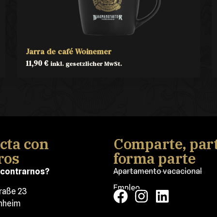
Jarra de café Woinemer
11,90
€
inkl. gesetzlicher MwSt.
cta con
Comparte, part
ros
forma parte
contrarnos?
Apartamento vacacional
Empleo
traße 23
nheim