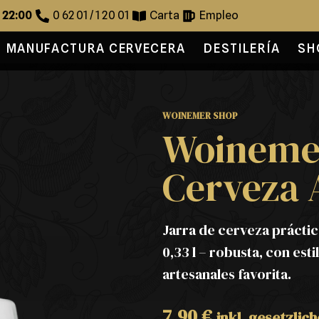
s 22:00
0 62 01 / 1 20 01
Carta
Empleo
MANUFACTURA CERVECERA
DESTILERÍA
SH
WOINEMER SHOP
Woinemer
Cerveza A
Jarra de cerveza práctic
0,33 l – robusta, con est
artesanales favorita.
7,90
€
inkl. gesetzlic