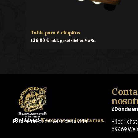
Tabla para 6 chupitos
136,00
€
inkl. gesetzlicher MwSt.
Conta
nosot
¿Dónde en
¡Relájate!
Nosotros ya lo estamos.
Para la mejor cerveza de tu vida.
Friedrichs
69469 Wei