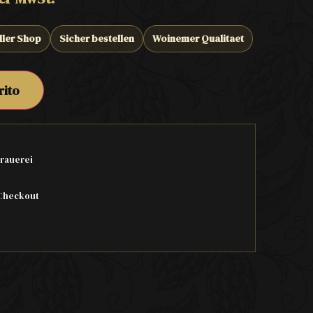
ller Shop
Sicher bestellen
Woinemer Qualitaet
rito
rauerei
Checkout