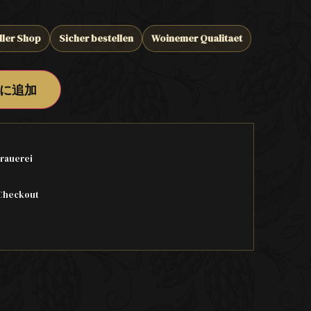
ller Shop
Sicher bestellen
Woinemer Qualitaet
に追加
rauerei
Checkout