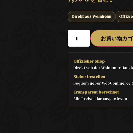
Direkt aus Weinheim
Offizie
お買い物カゴ
Offizieller Shop
Direkt von der Woinemer Hausb
Sicher bestellen
Bequem ueber WooCommerce 
Transparent berechnet
Alle Preise klar ausgewiesen