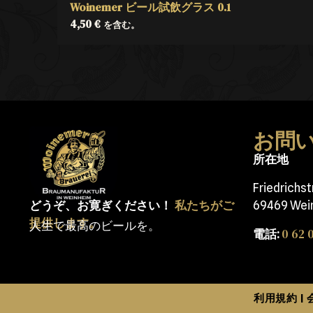
Woinemer ビール試飲グラス 0.1
4,50
€
を含む。
お問
所在地
Friedrichs
どうぞ、お寛ぎください！
私たちがご
69469 Wei
提供します。
人生で最高のビールを。
0 62 0
電話:
利用規約
|