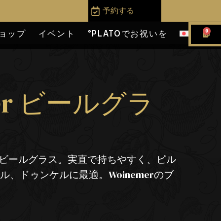
予約する
0
ョップ
イベント
°PLATOでお祝いを
mer ビールグラ
クなビールグラス。実直で持ちやすく、ピル
、ドゥンケルに最適。Woinemerのブ