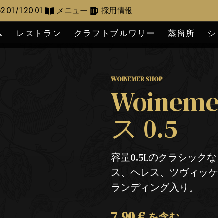
2 01 / 1 20 01
メニュー
採用情報
ム
レストラン
クラフトブルワリー
蒸留所
シ
WOINEMER SHOP
Woine
ス 0.5
容量0.5Lのクラシッ
ス、ヘレス、ツヴィッケル
ランディング入り。
7,90
€
を含む。