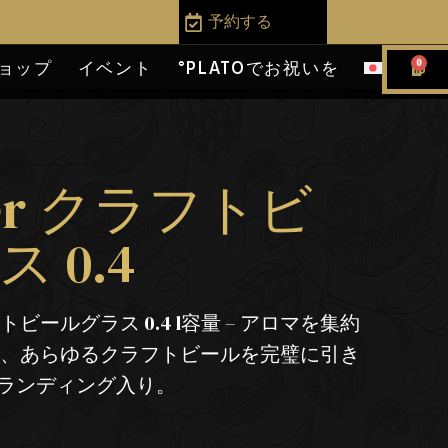
予約する
0
ョップ
イベント
°PLATOでお祝いを
mer クラフトビ
 0.4
ールグラス 0.4 l容量 – アロマを集約
し、あらゆるクラフトビールを完璧に引き
 ブランディング入り。