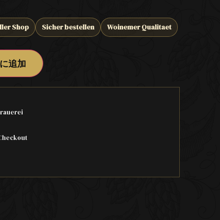
ller Shop
Sicher bestellen
Woinemer Qualitaet
に追加
rauerei
Checkout