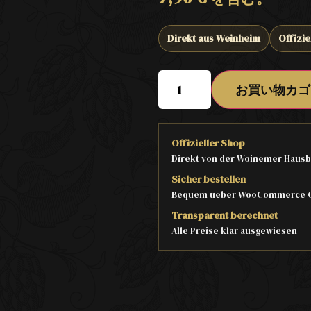
Direkt aus Weinheim
Offizie
お買い物カゴ
Offizieller Shop
Direkt von der Woinemer Hausb
Sicher bestellen
Bequem ueber WooCommerce 
Transparent berechnet
Alle Preise klar ausgewiesen