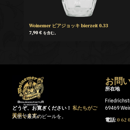
Woinemer ビアジョッキ bierzeit 0.33
7,90
€
を含む。
お問
所在地
Friedrichs
どうぞ、お寛ぎください！
私たちがご
69469 Wei
提供します。
人生で最高のビールを。
0 62 0
電話: