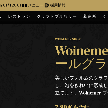
2 01 / 1 20 01
メニュー
採用情報
ム
レストラン
クラフトブルワリー
蒸留所
シ
WOINEMER SHOP
Woine
ールグラス
美しいフォルムのクラフトビ
し、泡をきれいに形成
立てます。Woinemer
7,90
€
を含む。