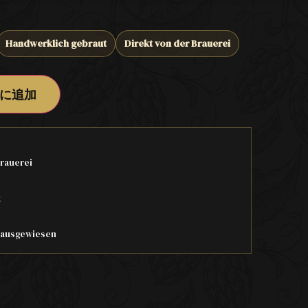
Handwerklich gebraut
Direkt von der Brauerei
に追加
rauerei
t
t ausgewiesen