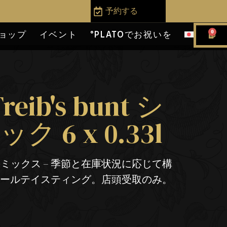
予約する
0
ョップ
イベント
°PLATOでお祝いを
Treib's bunt シ
 6 x 0.33l
ールのミックス – 季節と在庫状況に応じて構
ビールテイスティング。店頭受取のみ。