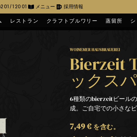
2 01 / 1 20 01
メニュー
採用情報
ム
レストラン
クラフトブルワリー
蒸留所
シ
WOINEMER HAUSBRAUEREI
Bierzeit 
ックスパック
6種類のbierzeitビ
成。ご自宅での小さな
7,49
€
を含む。