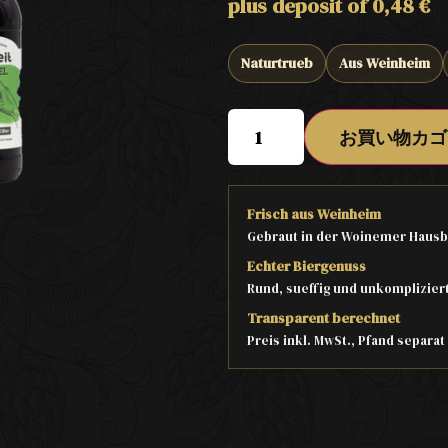
plus deposit of
0,48
€
Naturtrueb
Aus Weinheim
お買い物カゴ
Frisch aus Weinheim
Gebraut in der Woinemer Hausb
Echter Biergenuss
Rund, sueffig und unkomplizier
Transparent berechnet
Preis inkl. MwSt., Pfand separa