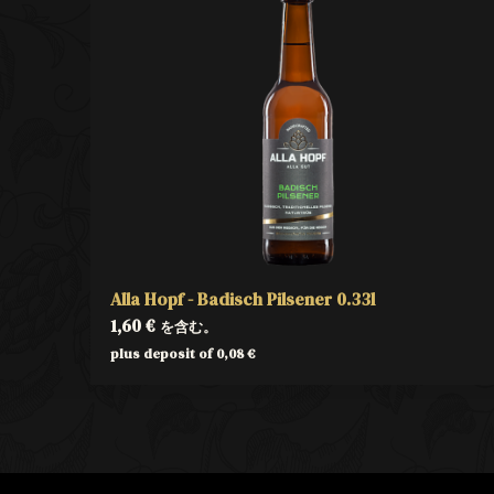
Alla Hopf - Badisch Pilsener 0.33l
1,60
€
を含む。
plus deposit of
0,08
€