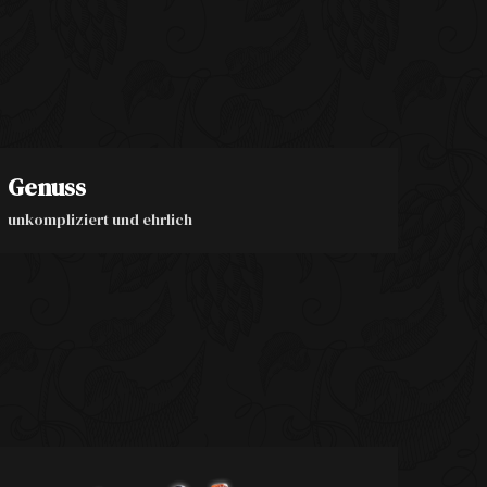
Genuss
unkompliziert und ehrlich