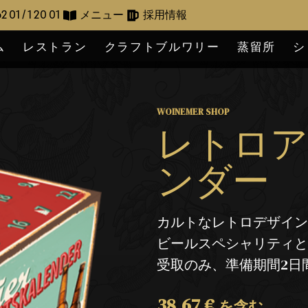
2 01 / 1 20 01
メニュー
採用情報
ム
レストラン
クラフトブルワリー
蒸留所
シ
WOINEMER SHOP
レトロ
ンダー
カルトなレトロデザインの2
ビールスペシャリティ
受取のみ、準備期間2日
38,67
€
を含む。