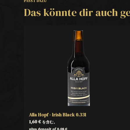
PASST DAZU
Das könnte dir auch ge
Alla Hopf - Irish Black 0.33l
1,60
€
を含む。
plus deposit of
0,08
€