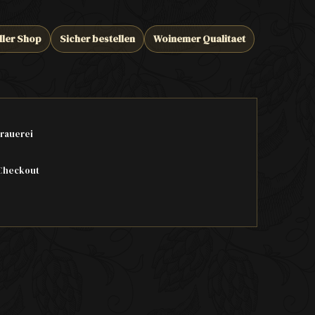
ller Shop
Sicher bestellen
Woinemer Qualitaet
rauerei
Checkout