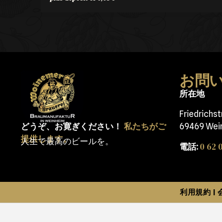
お問
所在地
Friedrichs
どうぞ、お寛ぎください！
私たちがご
69469 Wei
提供します。
人生で最高のビールを。
0 62 0
電話:
利用規約
|