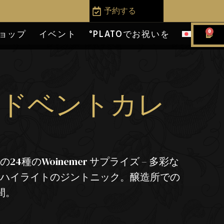
予約する
0
ョップ
イベント
°PLATOでお祝いを
アドベントカレ
4種のWoinemer サプライズ – 多彩な
とハイライトのジントニック。醸造所での
間。