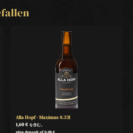
fallen
Alla Hopf - Maximus 0.33l
1,60
€
を含む。
plus deposit of
0,08
€