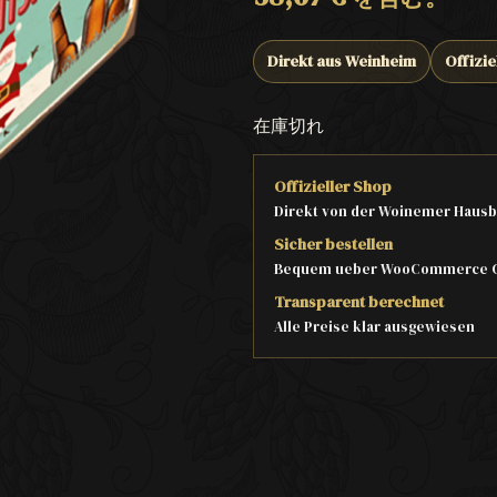
Direkt aus Weinheim
Offizie
在庫切れ
Offizieller Shop
Direkt von der Woinemer Hausb
Sicher bestellen
Bequem ueber WooCommerce 
Transparent berechnet
Alle Preise klar ausgewiesen