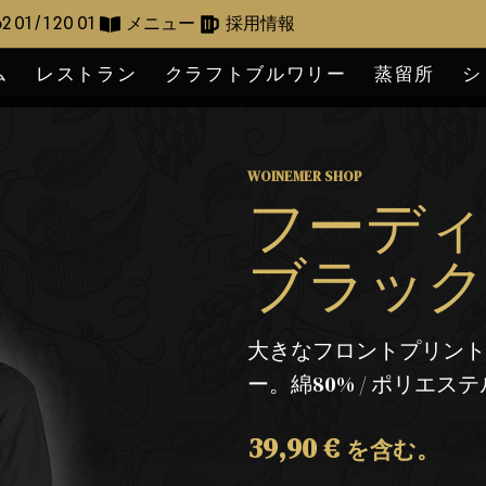
2 01 / 1 20 01
メニュー
採用情報
ム
レストラン
クラフトブルワリー
蒸留所
シ
WOINEMER SHOP
フーディー "
ブラッ
大きなフロントプリン
ー。綿80% / ポリエステル
39,90
€
を含む。