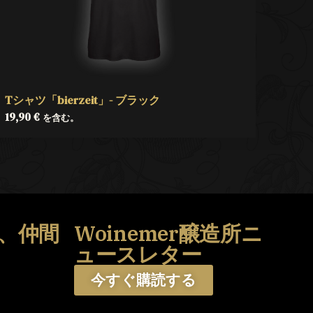
Tシャツ「bierzeit」- ブラック
19,90
€
を含む。
、仲間
Woinemer醸造所ニ
う
ュースレター
今すぐ購読する