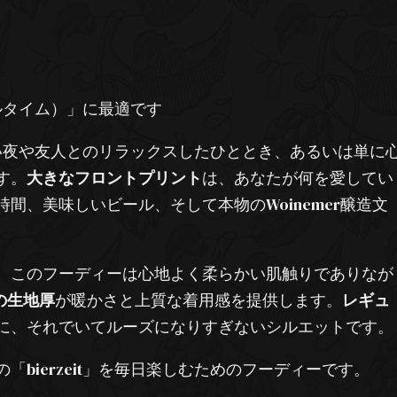
ールタイム）」に最適です
い夜や友人とのリラックスしたひととき、あるいは単に
す。
大きなフロントプリント
は、あなたが何を愛してい
間、美味しいビール、そして本物のWoinemer醸造文
、このフーディーは心地よく柔らかい肌触りでありなが
²の生地厚
が暖かさと上質な着用感を提供します。
レギュ
に、それでいてルーズになりすぎないシルエットです。
bierzeit」を毎日楽しむためのフーディーです。