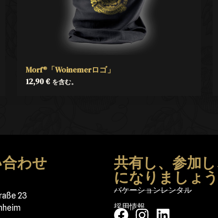
Morf®「Woinemerロゴ」
12,90
€
を含む。
い合わせ
共有し、参加し
になりましょ
バケーションレンタル
traße 23
採用情報
nheim