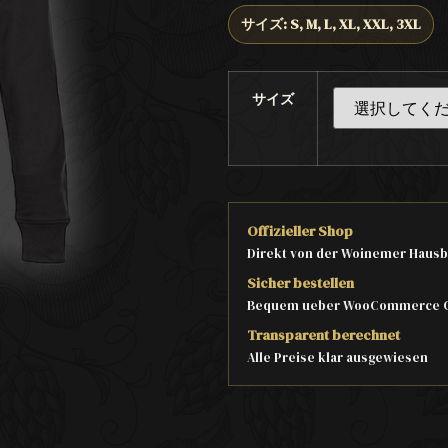
サイズ: S, M, L, XL, XXL, 3XL
サイズ
Offizieller Shop
Direkt von der Woinemer Hausb
Sicher bestellen
Bequem ueber WooCommerce 
Transparent berechnet
Alle Preise klar ausgewiesen