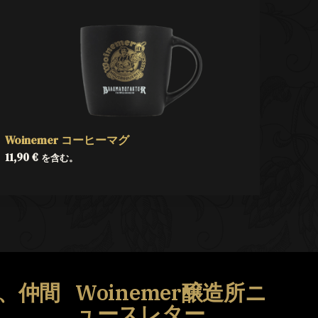
Woinemer コーヒーマグ
11,90
€
を含む。
、仲間
Woinemer醸造所ニ
う
ュースレター