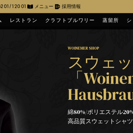
2 01 / 1 20 01
メニュー
採用情報
ム
レストラン
クラフトブルワリー
蒸留所
シ
WOINEMER SHOP
スウェ
「Woine
Hausbra
綿80%/ポリエステル20
高品質スウェットシャ