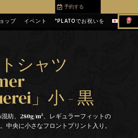
予約する
0
ョップ
イベント
°PLATOでお祝いを
ットシャツ
mer
uerei」小 - 黒
%混紡、280g/m²、レギュラーフィットの
ツ。中央に小さなフロントプリント入り。