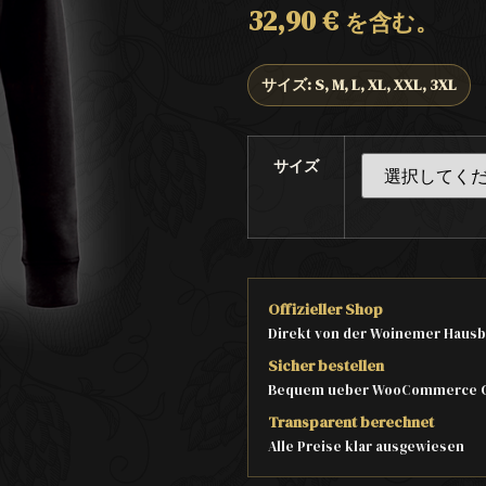
32,90
€
を含む。
サイズ: S, M, L, XL, XXL, 3XL
サイズ
Offizieller Shop
Direkt von der Woinemer Hausb
Sicher bestellen
Bequem ueber WooCommerce 
Transparent berechnet
Alle Preise klar ausgewiesen