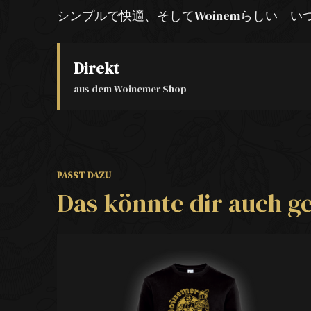
シンプルで快適、そしてWoinemらしい –
Direkt
aus dem Woinemer Shop
PASST DAZU
Das könnte dir auch ge