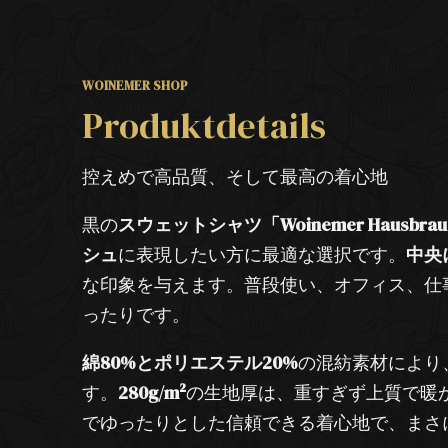
WOINEMER SHOP
Produktdetails
控えめで高品質、そして最高の着心地
黒の
スウェットシャツ「Woinemer Hausbrau
シュ
に表現したい方に最適な選択です。
中央
な印象を与えます。普段使い、オフィス、仕
ったりです。
綿80%とポリエステル20%
の混紡素材により
す。
280g/m²
の生地厚は、重すぎず上質で暖
でゆったりとした信頼できる着心地で、まさ